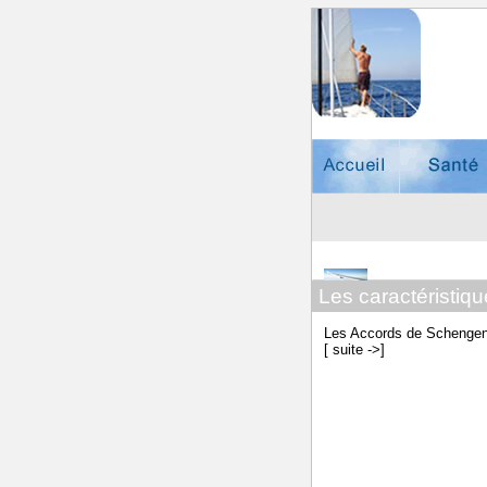
Accueil
Complémenta
Didierlaurent
santé, mutue
Les caractéristiq
Les Accords de Schengen o
[
suite ->
]