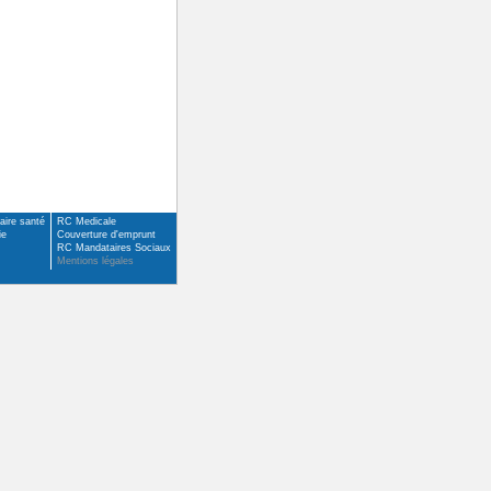
ire santé
RC Medicale
ie
Couverture d'emprunt
RC Mandataires Sociaux
Mentions légales