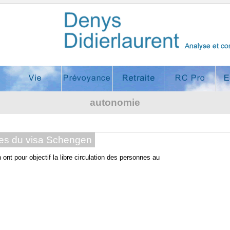
ire
Assurance vie,
Prévoyance,
Retraite,
Responsabilité
C
autonomie
lle
Placement
Décès,
assurance-vie
Civile
d
Incapacité,
Professionnelle,
Invalidité
RC Médicale, RC
Mandataires
sociaux
ues du visa Schengen
nt pour objectif la libre circulation des personnes au